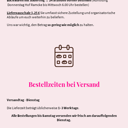
Backwaren mit Sauerteig
→
24 Stunden vorher bestellen
(Abholung
Donnerstag Hof Ramcke bis Mittwoch 6.00 Uhr bestellen)
Lieferpauschale 1,25 €
Sie umfasst sichere Zustellung und organisatorische
Abläufe um euch weiterhin zu beliefern.
Uns war wichtig, den Betrag
so gering wie möglich
zu halten.
Bestellzeiten bei Versand
Versandtag - Dienstag
Die Lieferzeit beträgt üblicherweise
1–3 Werktage
.
Alle Bestellungen bis Samstag versenden wir frisch am darauffolgenden
Dienstag.