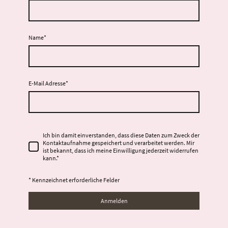
Name
*
E-Mail Adresse
*
Ich bin damit einverstanden, dass diese Daten zum Zweck der
Kontaktaufnahme gespeichert und verarbeitet werden. Mir
ist bekannt, dass ich meine Einwilligung jederzeit widerrufen
kann.
*
* Kennzeichnet erforderliche Felder
Anmelden