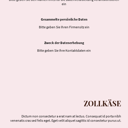
ein
Gesammelte persönliche Daten
Bitte geben Sie Ihren Firmensitz ein
Zweck der Datenerhebung
Bitte geben Sie Ihre Kontaktdaten ein
ZOLLKÄSE
Dictum non consectetur a erat nam at lectus. Consequat id porta nibh
venenatis cras sed felis eget. Eget velit aliquet sagittis id consectetur purus ut.